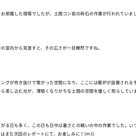
でお邪魔した現場でしたが、土間コン前の砕石の作業が行われていま
階の室内から見渡すと、その広さが一目瞭然ですね。
ビングが吹き抜けで繋がった空間になり、ここには暖炉が設置される
から差し込む光が、薄暗くなりがちな土間の空間を優しく照らしてい
上がる日も多く、この日も日中は暑さとの戦いの中の作業でした。い
はまた次回のレポートにて、お楽しみに！(m.t)