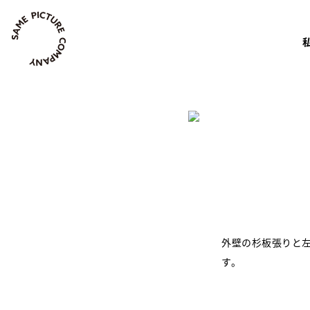
Skip
to
content
外壁の杉板張りと
す。