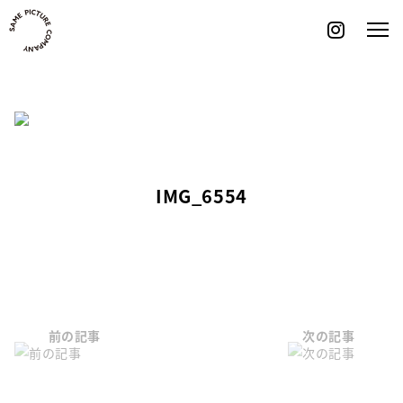
Skip
to
content
IMG_6554
前の記事
次の記事