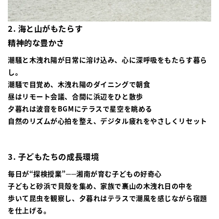
2.
海
と
山
がもたらす
精神的な
豊かさ
潮騒と木洩れ陽が日常に溶け込み、心に深呼吸をもたらす暮ら
し。
潮騒で目覚め、木洩れ陽のダイニングで朝食
昼はリモート会議、合間に浜辺をひと散歩
夕暮れは波音をBGMにテラスで星空を眺める
自然のリズムが心拍を整え、デジタル疲れをやさしくリセット
3. 子どもたちの
成長環境
毎日が“探検授業”──湘南が育む子どもの好奇心
子どもと砂浜で貝殻を集め、家族で裏山の木洩れ日の中を
歩いて昆虫を観察し、夕暮れはテラスで潮風を感じながら宿題
を仕上げる。