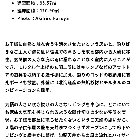
建築面積：95.57㎡
延床面積：120.90㎡
Photo：Akihiro Furuya
お子様に自然と触れ合う生活をさせたいという思いと、釣り好
きなご主人が海に近い環境での暮らしを求め都内から大磯に移
住。玄関前の大きな庇は雨に濡れることなく室内に入ることが
でき、モルタル仕上げの玄関土間にはキャンプなどのアウトド
アの道具を収納する造作棚に加え、釣りのロッドの収納用に有
孔ボードも設置。外壁には北海道産の無垢杉材とモルタルのコ
ンビネーションを採用。
気積の大きい吹き抜けの大きなリビングを中心に、どこにいて
も家族の気配を感じられるような間仕切りの少ない空間を実
現。お子様を部屋に籠らせたくないというご夫婦の思いから、
２階の子供部屋の壁を天井までつくらずオープンにして廊下や
リビングと緩やかに繋げ、勾配天井からの風の流れとハイサイ