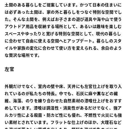
土間のある暮らしをご提案しています。かつて日本の住まいに
は必ずあった土間は、家の外と暮らしをつなぐ特別な空間でし
た。そんな土間を、例えばお子さまの遊び道具や海や山で使う
アウトドア用品を収納する場所として、あるいは趣味を楽しむ
スペースやゆったりと寛げる特別な空間として、現代の暮らし
に合わせて自由に使える空間へとアップデート。暮らしのスタ
イルや家族の変化に合わせて使い方を変えられる、余白のよう
な贅沢な場所です。
左官
外観だけでなく、室内の壁や床、天井にも左官仕上げを取り入
れているのが私たちの特長。中でも、石灰に麻や藁などの繊
維、海藻、のりを練り合わせた自然素材の漆喰仕上げをおすす
めしています。漆喰は調湿性・消臭性があるだけでなく、強ア
ルカリ性による殺菌・防カビ性にも優れ、不燃性で火災にも強
い素材とされています。フラットな仕上げのほか、大理石など