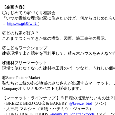
【企画内容】
①はじめての家づくり相談会
「いつか素敵な理想の家に住みたいけど、何からはじめたら
→
https://x.gd/9fw4U
）
②どのお家が好き？
これまでつくってきた家の模型、図面、施工事例の展示。
③こどもワークショップ
建築現場で出た端材を再利用して、積み木ハウスをみんなで作
④建材フリーマーケット
現場で使わなくなった建材や工具のパーツなど、うれしい価格
⑤Same Picture Market
私たちとご縁のある地域のみなさんが出店するマーケット。フレ
Companyオリジナルのベストも販売します。
【
マーケット・ラインナップ
】
※日程の指定がないものは２
・BREEZE BIRD CAFÉ & BAKERY
@breeze_bird
（パン）
・大三島 マルシェ（果物・ハチミツ・ジュース）
・LONG TRACK FOODS
@daily_by_longtrackfoods
（スイーツ