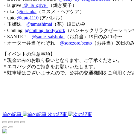
・la grive
@_la_grive_
（焼き菓子）
・uka
@instauka
（コスメ・ヘアケア）
・upto
@upto1110
(アパレル）
・玉姉妹
@tamashimai
（花）19日のみ
・Chilling
@chilling_bodywork
（ハンモックリラクゼーションマ
・SANTE !
@sante_saishoku
（お弁当）19日のみ11時〜
・オーダー弁当それぞれ
@sorezore.bento
（お弁当）20日のみ
【イベントの注意事項】
＊現金のみのお取り扱いとなります、ご了承ください。
＊エコバッグのご持参をお願いいたします。
＊駐車場はございませんので、公共の交通機関をご利用くだ
前の記事
次の記事