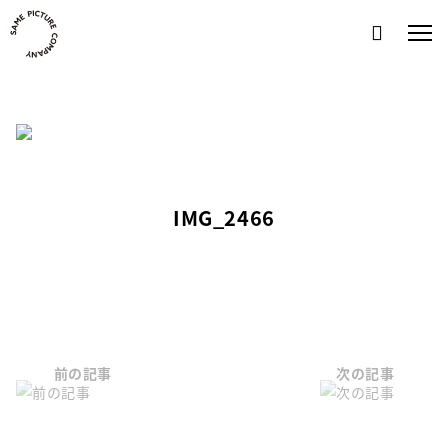
Skip
to
content
IMG_2466
前の記事
次の記事