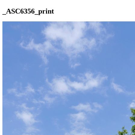
_ASC6356_print