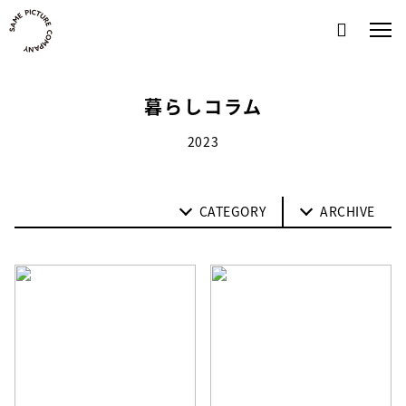
Skip
to
content
暮らしコラム
2023
CATEGORY
ARCHIVE